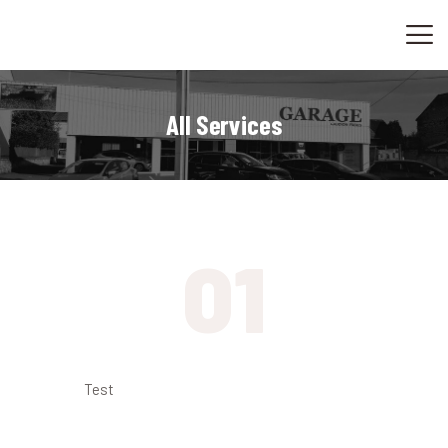
ACCUEIL
CONVERSION-OPTIMISATION
VENTES
All Services
CONTACT
01
Repartez satisfait
Test