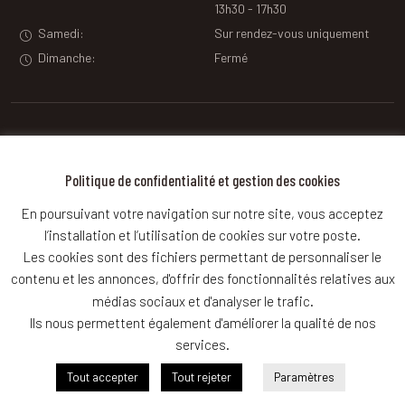
13h30 - 17h30
Samedi:
Sur rendez-vous uniquement
Dimanche:
Fermé
Contact
Politique de confidentialité et gestion des cookies
Contactez-nous
En poursuivant votre navigation sur notre site, vous acceptez
pour plus d'informations
l’installation et l’utilisation de cookies sur votre poste.
ou pour prendre RDV
Les cookies sont des fichiers permettant de personnaliser le
contenu et les annonces, d'offrir des fonctionnalités relatives aux
médias sociaux et d'analyser le trafic.
Ils nous permettent également d'améliorer la qualité de nos
services.
Garage Gaudion Frères 2019 © - Tous droits réservés
Mentions légales
&
Gestion des cookies
Tout accepter
Tout rejeter
Paramètres
Politique de confidentialité