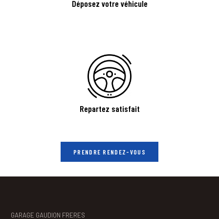
Déposez votre véhicule
puissance, de « trous » à
solutions préventives afin
l’accélération ou de défaut à
d’éviter toute immobilisation
l’allumage du tableau de bord
et perte de productivité.
apparaissent alors. Pour nous
assurer qu’il s’agit bien d’un
problème au niveau de la vanne
EGR et pas d’un problème de FAP
par exemple, nous effectuons un
diagnostic via le port BD avant
toute intervention.
Repartez satisfait
Dans tous les cas de figure
notre atelier saura
solutionner votre problème.
PRENDRE RENDEZ-VOUS
GARAGE GAUDION FRERES