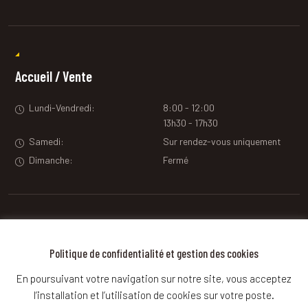
Accueil / Vente
Lundi-Vendredi:
8:00 - 12:00
13h30 - 17h30
Samedi:
Sur rendez-vous uniquement
Dimanche:
Fermé
Contact
Politique de confidentialité et gestion des cookies
Contactez-nous
En poursuivant votre navigation sur notre site, vous acceptez
pour plus d'informations
l’installation et l’utilisation de cookies sur votre poste.
ou pour prendre RDV