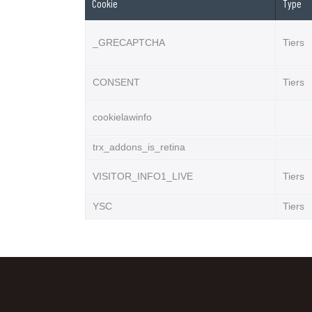
Cookie
Type
_GRECAPTCHA
Tiers
CONSENT
Tiers
cookielawinfo
trx_addons_is_retina
VISITOR_INFO1_LIVE
Tiers
YSC
Tiers