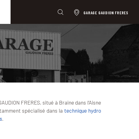
GARAGE GAUDION FRERES
e GAUDION FRERES, situé à Braine dans l’Aisne
tamment spécialisé dans la
technique hydro
s
.