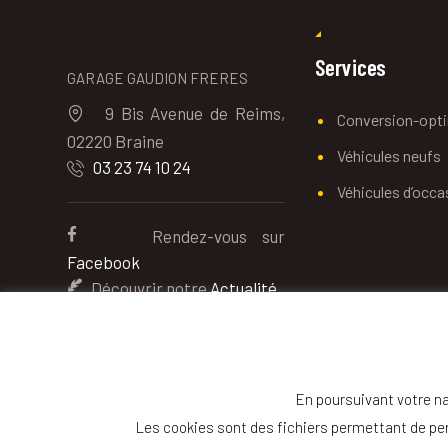
Services
GARAGE GAUDION FRERES
9 Bis Avenue de Reims,
Conversion-opt
02220 Braine
Véhicules neufs
03 23 74 10 24
Véhicules d’occa
Rendez-vous sur
Facebook
Découvrir notre
Actualité
En poursuivant votre nav
Les cookies sont des fichiers permettant de pers