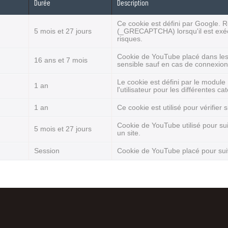
Durée
Description
Ce cookie est défini par Google.
5 mois et 27 jours
(_GRECAPTCHA) lorsqu'il est exéc
risques.
Cookie de YouTube placé dans les 
16 ans et 7 mois
sensible sauf en cas de connexion 
Le cookie est défini par le modul
1 an
l'utilisateur pour les différentes c
1 an
Ce cookie est utilisé pour vérifier 
Cookie de YouTube utilisé pour sui
5 mois et 27 jours
un site.
Session
Cookie de YouTube placé pour suiv