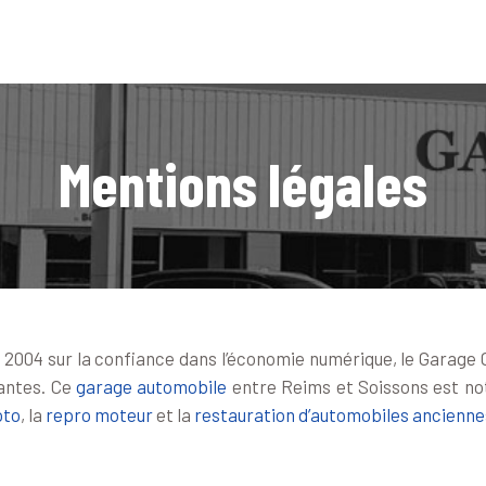
ACCUEIL
CONVERSION-OPTIMISATION
VENTES
Mentions légales
CONTACT
uin 2004 sur la confiance dans l’économie numérique, le Garag
vantes. Ce
garage automobile
entre Reims et Soissons est no
oto
, la
repro moteur
et la
restauration d’automobiles ancienne