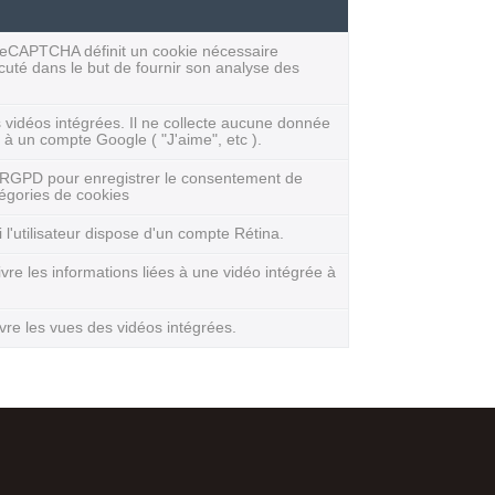
 ReCAPTCHA définit un cookie nécessaire
uté dans le but de fournir son analyse des
vidéos intégrées. Il ne collecte aucune donnée
à un compte Google ( "J'aime", etc ).
e RGPD pour enregistrer le consentement de
atégories de cookies
si l'utilisateur dispose d'un compte Rétina.
vre les informations liées à une vidéo intégrée à
re les vues des vidéos intégrées.