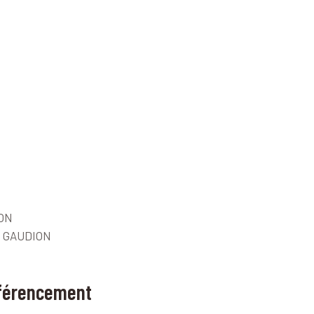
ION
rd GAUDION
Référencement